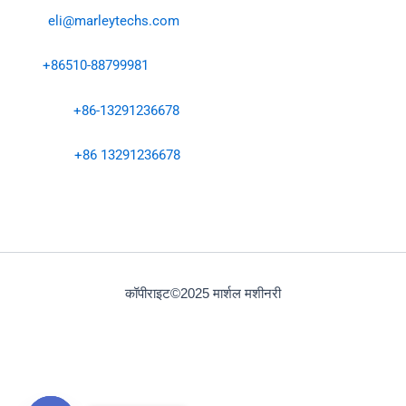
ईमेल:
eli@marleytechs.com
टेल:
+86510-88799981
एमएस. ली:
+86-13291236678
व्हाट्सएप：
+86 13291236678
पता: 402-6, होंगई ईस्ट रोड, एंज़ेन स्ट्रीट, ज़िशान जिला, वुशी शहर
कॉपीराइट©2025 मार्शल मशीनरी