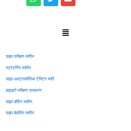
ट्स
ट
फा
ए
र
फा
कॉपीराइट©2025 मार्शल मशीनरी
प
त्वरित लिंक
मेन्यू
उत्पाद
पाइप परीक्षण मशीन
स्ट्रेटनिंग मशीन
पाइप अल्ट्रासोनिक टेस्टिंग मशी
हाइड्रो परीक्षण उपकरण
पाइप बफिंग मशीन
पाइप बेवलिंग मशीन
हमसे संपर्क करें