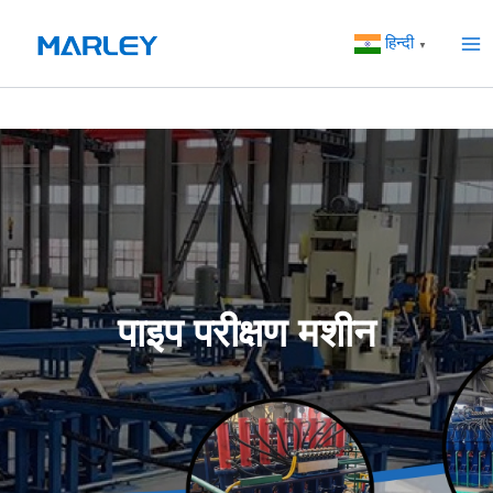
सामग्री
मुख्
पर
हिन्दी
▼
मेनू
जाएं
पाइप परीक्षण मशीन