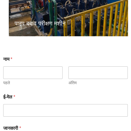
पाइप दबाव परीक्षण मशीन
नाम
*
पहले
अंतिम
ई-मेल
*
जानकारी
*